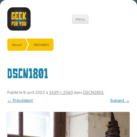
Aller
Menu
au
contenu
Accueil
DSCN1801
DSCN1801
Publié le
8 avril 2022
à
1439 × 2560
dans
DSCN1801
.
← Précédent
Suivant →