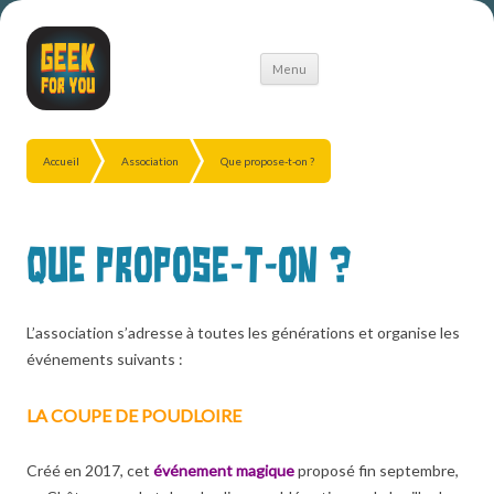
Aller
Menu
au
contenu
Accueil
Association
Que propose-t-on ?
Que propose-t-on ?
L’association s’adresse à toutes les générations et organise les
événements suivants :
LA COUPE DE POUDLOIRE
Créé en 2017, cet
événement magique
proposé fin septembre,