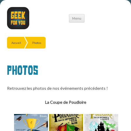
Aller
Menu
au
contenu
Accueil
Photos
Photos
Retrouvez les photos de nos événements précédents !
La Coupe de Poudloire