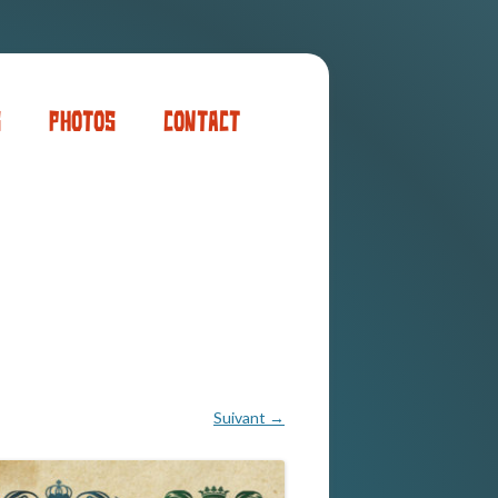
s
Photos
Contact
er
ogaming
Suivant →