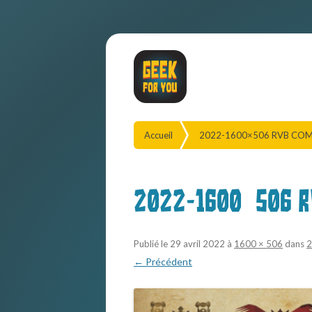
Accueil
2022-1600×506 RVB CO
2022-1600×506 R
Publié le
29 avril 2022
à
1600 × 506
dans
2
← Précédent