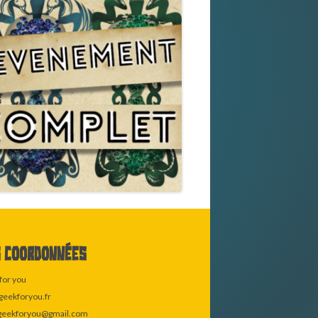
 coordonnées
for you
eekforyou.fr
geekforyou@gmail.com