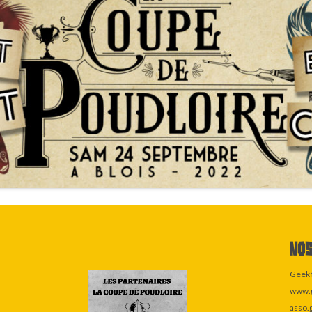
Nos
Geek 
www.g
asso.