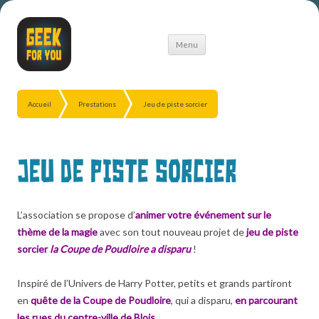
Aller
Menu
au
contenu
Accueil
Prestations
Jeu de piste sorcier
Jeu de piste sorcier
L’association se propose d’
animer votre événement sur le
thème de la magie
avec son tout nouveau projet de
jeu de piste
sorcier
la Coupe de Poudloire a disparu
!
Inspiré de l’Univers de Harry Potter, petits et grands partiront
en
quête de la Coupe de Poudloire
, qui a disparu,
en parcourant
les rues du centre-ville de Blois
.