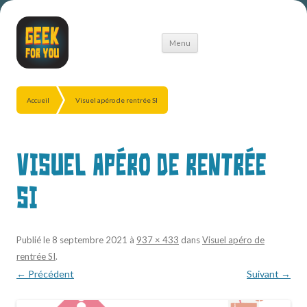
Aller
Menu
au
contenu
Accueil
Visuel apéro de rentrée SI
Visuel apéro de rentrée
SI
Publié le
8 septembre 2021
à
937 × 433
dans
Visuel apéro de
rentrée SI
.
← Précédent
Suivant →