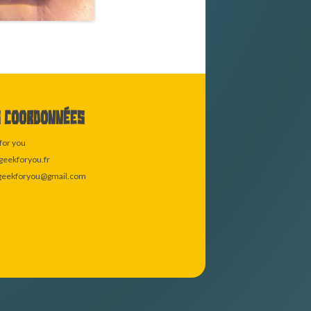
 coordonnées
for you
eekforyou.fr
geekforyou@gmail.com