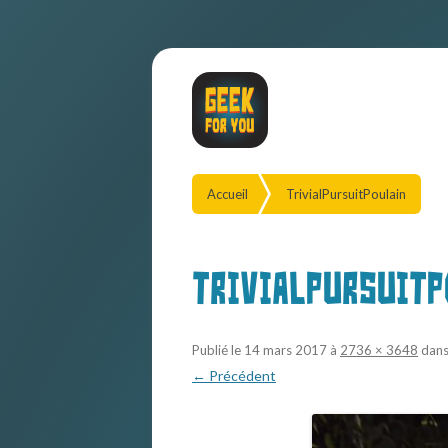
Accueil
TrivialPursuitPoulain
TrivialPursuitP
Publié le
14 mars 2017
à
2736 × 3648
dan
← Précédent