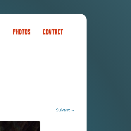
s
Photos
Contact
er
ogaming
Suivant →