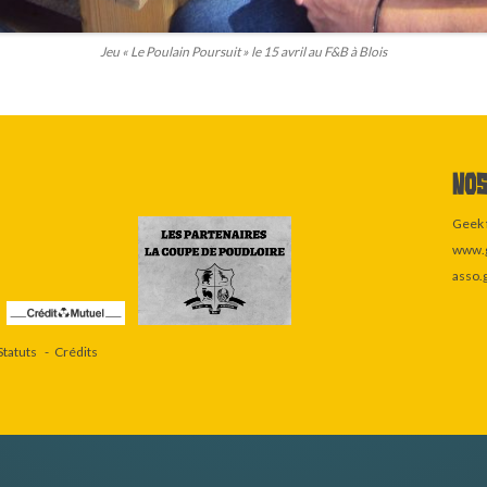
Jeu « Le Poulain Poursuit » le 15 avril au F&B à Blois
Nos
Geek 
www.g
asso.
Statuts
Crédits