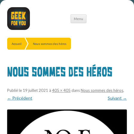
Aller
Menu
au
contenu
Accueil
Nous sommes des héros
Nous sommes des héros
Publié le
19 juillet 2021
à
405 × 405
dans
Nous sommes des héros
.
← Précédent
Suivant →