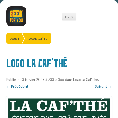
Aller
Menu
au
contenu
Accueil
Logo La Caf’Thé
Logo La Caf’Thé
Publié le
13 janvier 2023
à
733 × 366
dans
Logo La Caf’Thé
.
← Précédent
Suivant →