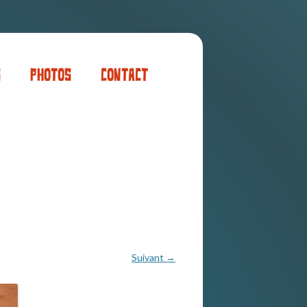
s
Photos
Contact
er
ogaming
Suivant →