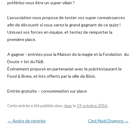
préfériez vous être un super-vilain ?
L’association vous propose de tester vos super connaissances
afin de découvrir si vous serez le grand gagnant de ce quizz !
Unissez vos forces en équipe, et tentez de remporter la
première place.
A gagner : entrées pour la Maison de la magie et la Fondation du
Doute + lot du F&B.
Événement proposé en partenariat avec le pub/restaurant le
Food & Brew, et lots offerts par la ville de Blois.
Entrée gratuite – consommation sur place
Cette entrée a été publiée dans
Jeux
le
19 octobre 2016
.
Navigation
←
Apéro de rentrée
Ciné Noël Dragons
→
des