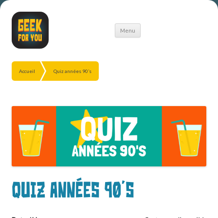
Aller
Menu
au
contenu
Accueil
Quiz années 90’s
Quiz années 90’s