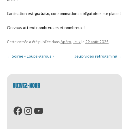
L’animation est
gratuite
, consommations obligatoires sur place !
On vous attend nombreuses et nombreux !
Cette entrée a été publiée dans
Apéro
,
Jeux
le
29 août 2025
.
Navigation
←
Soirée « Loups-garous »
Jeux-vidéo retrogaming
→
des
articles
SUIVEZ-NOUS
Facebook
Instagram
YouTube