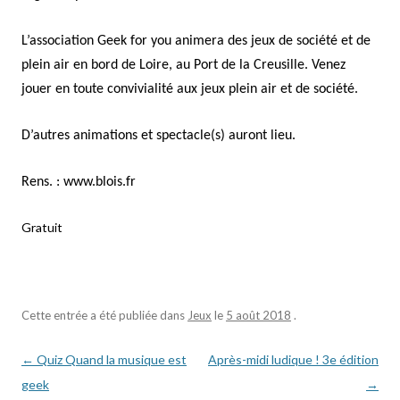
L’association Geek for you animera des jeux de société et de
plein air en bord de Loire, au Port de la Creusille. Venez
jouer en toute convivialité aux jeux plein air et de société.
D’autres animations et spectacle(s) auront lieu.
Rens. : www.blois.fr
Gratuit
Cette entrée a été publiée dans
Jeux
le
5 août 2018
.
Navigation
←
Quiz Quand la musique est
Après-midi ludique ! 3e édition
des
geek
→