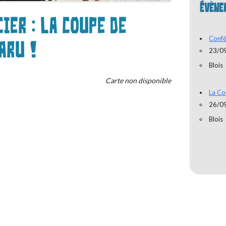
ÉVÈNE
ier : La Coupe de
Confé
aru !
23/0
Blois
Carte non disponible
La Co
26/0
Blois