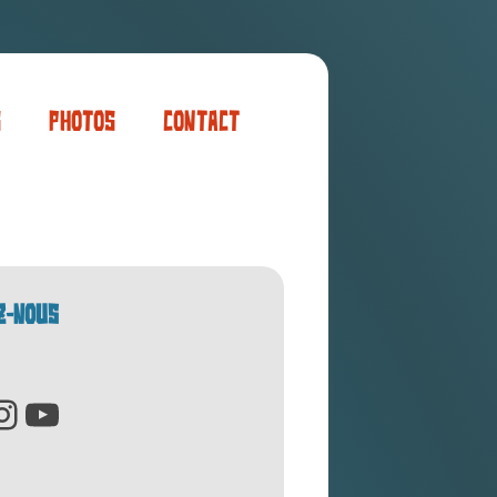
s
Photos
Contact
er
ogaming
Z-NOUS
cebook
Instagram
YouTube