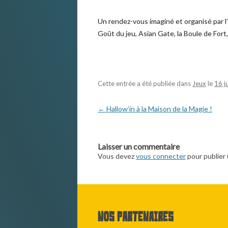
Un rendez-vous imaginé et organisé par l’
Goût du jeu, Asian Gate, la Boule de Fort,
Cette entrée a été publiée dans
Jeux
le
16 j
Navigation
←
Hallow’in à la Maison de la Magie !
des
articles
Laisser un commentaire
Vous devez
vous connecter
pour publier
Nos partenaires