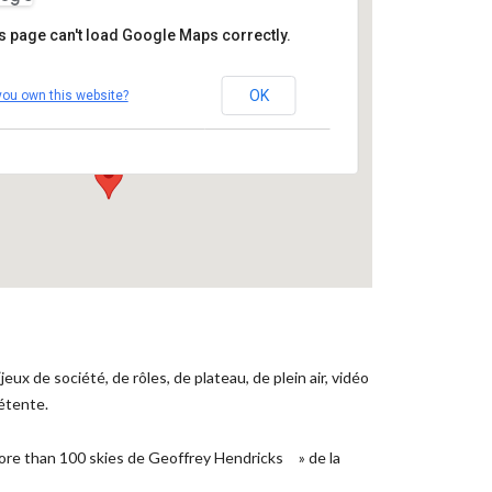
s page can't load Google Maps correctly.
Fondation du doute
OK
you own this website?
14 rue de la Paix - Blois
Événements
eux de société, de rôles, de plateau, de plein air, vidéo
détente.
More than 100 skies de Geoffrey Hendricks » de la