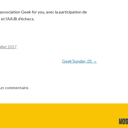
association Geek for you, avec la participation de
 et l’AAJB d’échecs.
uillet 2017
.
Geek’Sunday .01
→
 un commentaire.
Nos