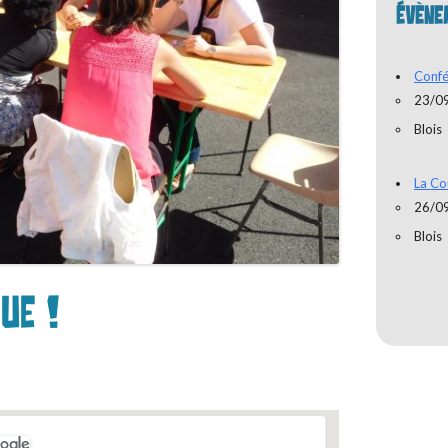
ÉVÈNE
Confé
23/0
Blois
La Co
26/0
Blois
ue !