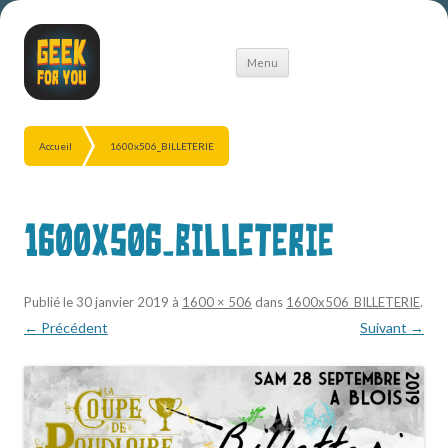
Aller
Menu
au
contenu
Accueil
1600x506_BILLETERIE
1600x506_BILLETERIE
Publié le
30 janvier 2019
à
1600 × 506
dans
1600x506_BILLETERIE
.
← Précédent
Suivant →