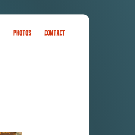
s
Photos
Contact
er
ogaming