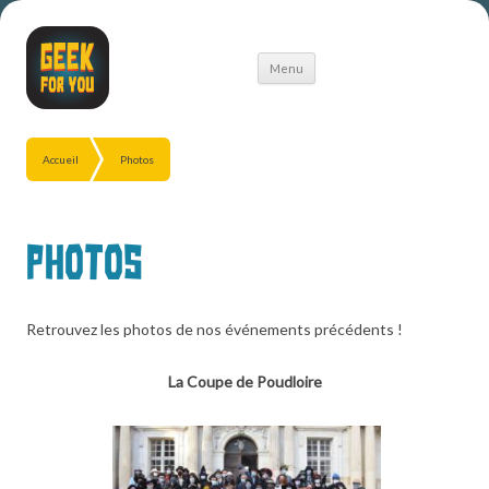
Aller
Menu
au
contenu
Accueil
Photos
Photos
Retrouvez les photos de nos événements précédents !
La Coupe de Poudloire