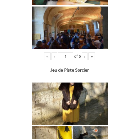
«
‹
of
5
›
»
Jeu de Piste Sorcier