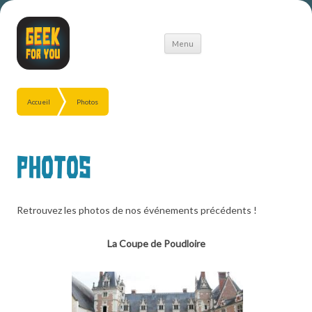
Aller
Menu
au
contenu
Accueil
Photos
Photos
Retrouvez les photos de nos événements précédents !
La Coupe de Poudloire