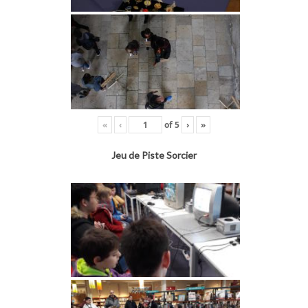
«
‹
of
5
›
»
Jeu de Piste Sorcier