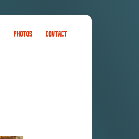
s
Photos
Contact
er
ogaming