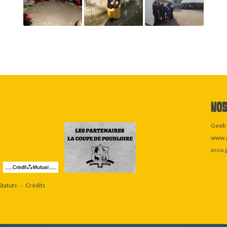
Nos
Geek 
www.g
asso.
Statuts
Crédits