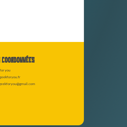
 coordonnées
for you
eekforyou.fr
geekforyou@gmail.com