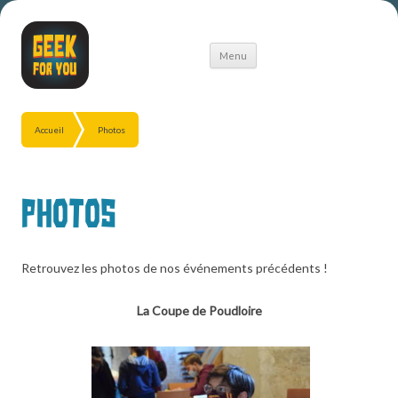
Aller
Menu
au
contenu
Accueil
Photos
Photos
Retrouvez les photos de nos événements précédents !
La Coupe de Poudloire