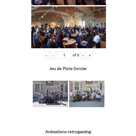
«
‹
of
9
›
»
Jeu de Piste Sorcier
Animations retrogaming