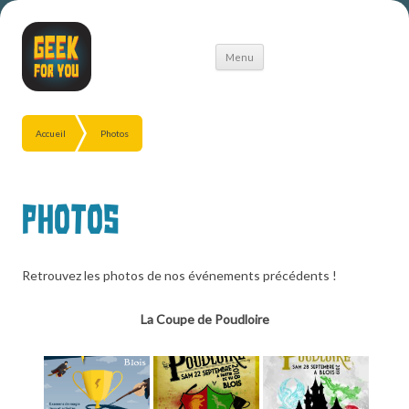
Aller
Menu
au
contenu
Accueil
Photos
Photos
Retrouvez les photos de nos événements précédents !
La Coupe de Poudloire