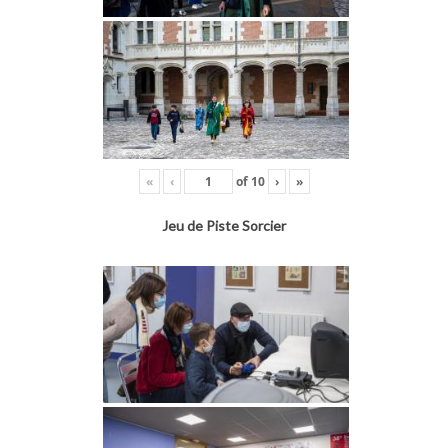
«
‹
of
10
›
»
Jeu de Piste Sorcier