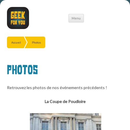
Aller
Menu
au
contenu
Accueil
Photos
Photos
Retrouvez les photos de nos événements précédents !
La Coupe de Poudloire