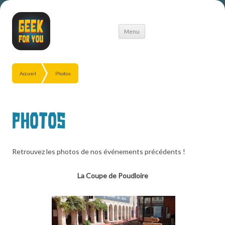
Aller
Menu
au
contenu
Accueil
Photos
Photos
Retrouvez les photos de nos événements précédents !
La Coupe de Poudloire