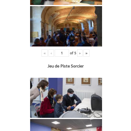
«
‹
of
5
›
»
Jeu de Piste Sorcier