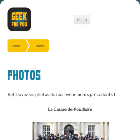
Aller
Menu
au
contenu
Accueil
Photos
Photos
Retrouvez les photos de nos événements précédents !
La Coupe de Poudloire