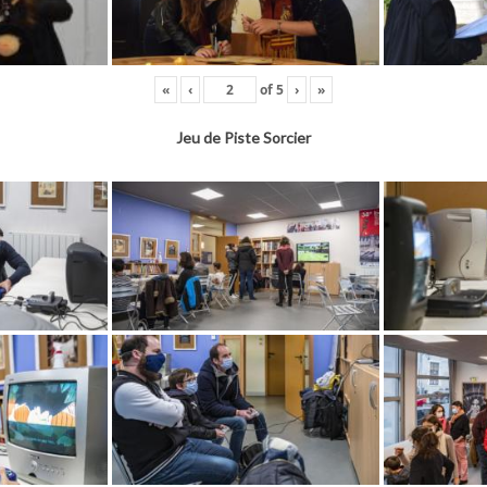
«
‹
of
5
›
»
Jeu de Piste Sorcier