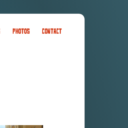
s
Photos
Contact
er
ogaming