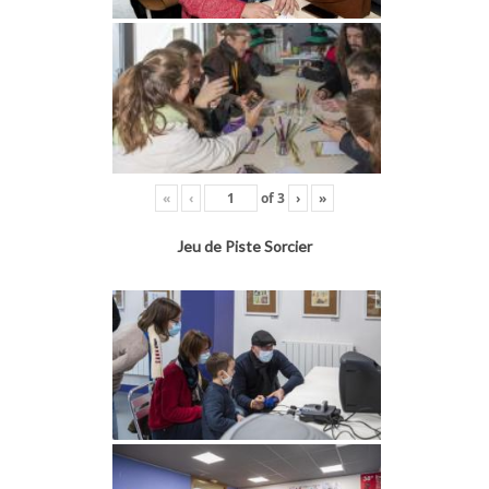
«
‹
of
3
›
»
Jeu de Piste Sorcier