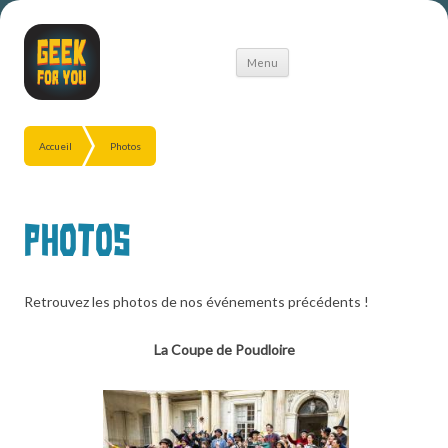
Aller
Menu
au
contenu
Accueil
Photos
Photos
Retrouvez les photos de nos événements précédents !
La Coupe de Poudloire