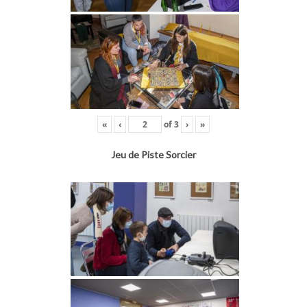
«
‹
of
3
›
»
Jeu de Piste Sorcier