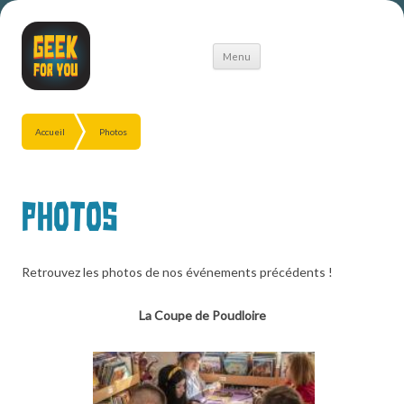
Aller
Menu
au
contenu
Accueil
Photos
Photos
Retrouvez les photos de nos événements précédents !
La Coupe de Poudloire