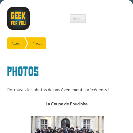
Aller
Menu
au
contenu
Accueil
Photos
Photos
Retrouvez les photos de nos événements précédents !
La Coupe de Poudloire