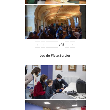
«
‹
of
5
›
»
Jeu de Piste Sorcier