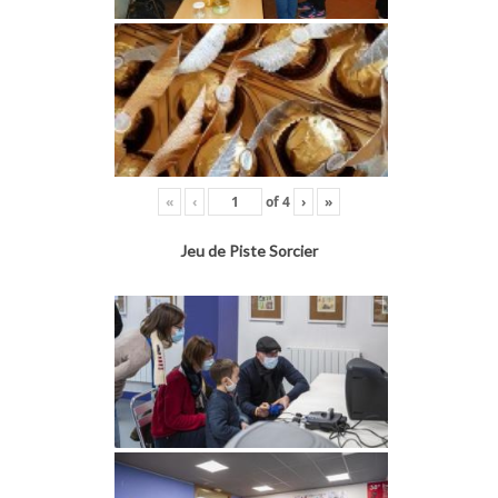
«
‹
of
4
›
»
Jeu de Piste Sorcier