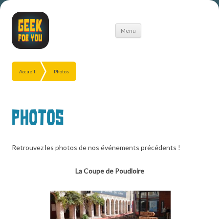
Aller
Menu
au
contenu
Accueil
Photos
Photos
Retrouvez les photos de nos événements précédents !
La Coupe de Poudloire