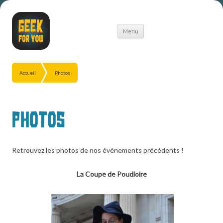
Aller
Menu
au
contenu
Accueil
Photos
Photos
Retrouvez les photos de nos événements précédents !
La Coupe de Poudloire