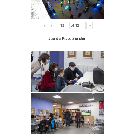
«
‹
of
12
›
»
Jeu de Piste Sorcier