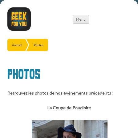
Aller
Menu
au
contenu
Accueil
Photos
Photos
Retrouvez les photos de nos événements précédents !
La Coupe de Poudloire