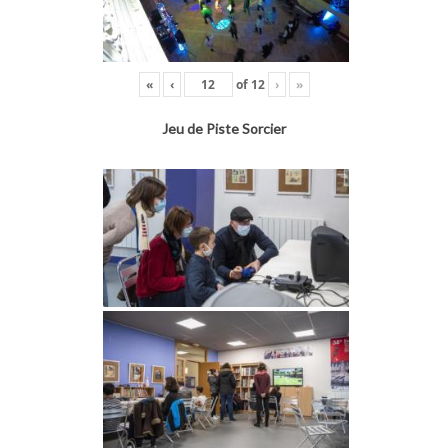
«
‹
of
12
›
»
Jeu de Piste Sorcier