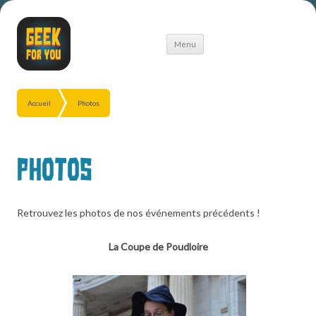
Aller
Menu
au
contenu
Accueil
Photos
Photos
Retrouvez les photos de nos événements précédents !
La Coupe de Poudloire