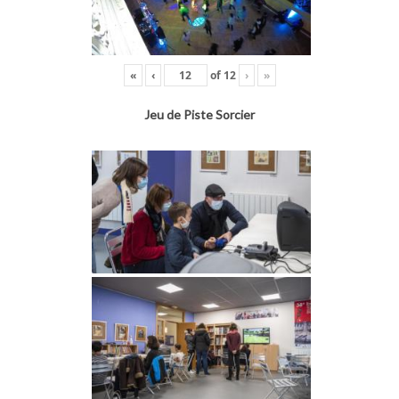
«
‹
of
12
›
»
Jeu de Piste Sorcier