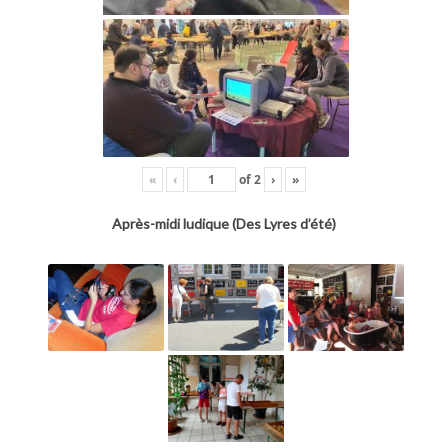
«
‹
of
2
›
»
Après-midi ludique (Des Lyres d’été)