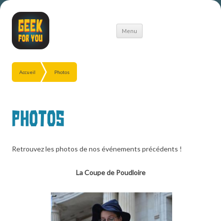
Aller
Menu
au
contenu
Accueil
Photos
Photos
Retrouvez les photos de nos événements précédents !
La Coupe de Poudloire