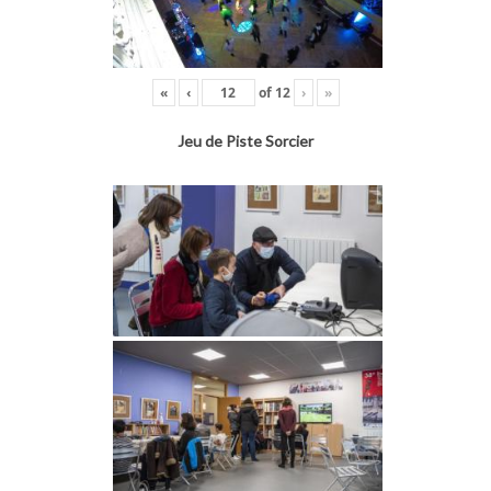
«
‹
of
12
›
»
Jeu de Piste Sorcier