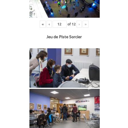
«
‹
of
12
›
»
Jeu de Piste Sorcier