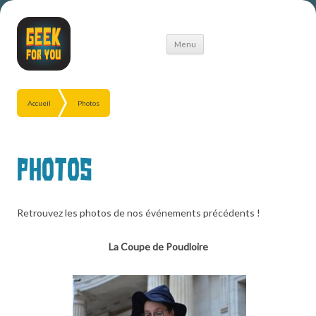
Aller
Menu
au
contenu
Accueil
Photos
Photos
Retrouvez les photos de nos événements précédents !
La Coupe de Poudloire