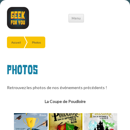
Aller
Menu
au
contenu
Accueil
Photos
Photos
Retrouvez les photos de nos événements précédents !
La Coupe de Poudloire