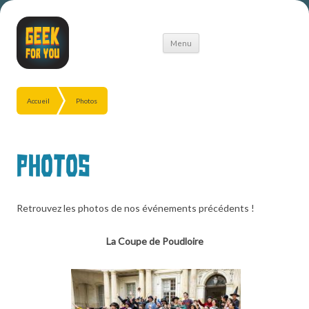
Aller
Menu
au
contenu
Accueil
Photos
Photos
Retrouvez les photos de nos événements précédents !
La Coupe de Poudloire