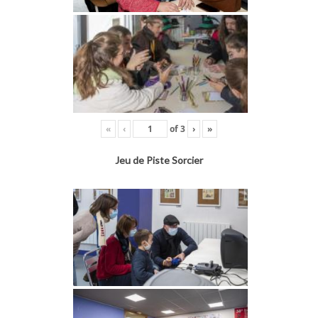
«
‹
of
3
›
»
Jeu de Piste Sorcier