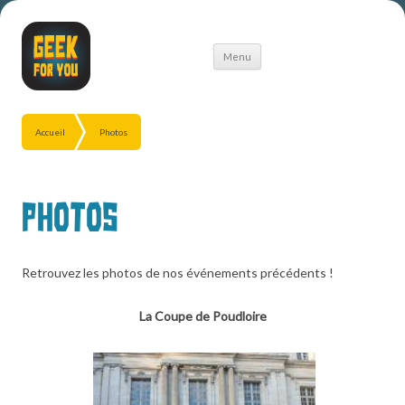
Aller
Menu
au
contenu
Accueil
Photos
Photos
Retrouvez les photos de nos événements précédents !
La Coupe de Poudloire