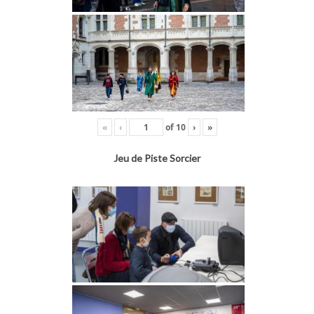
«
‹
of
10
›
»
Jeu de Piste Sorcier