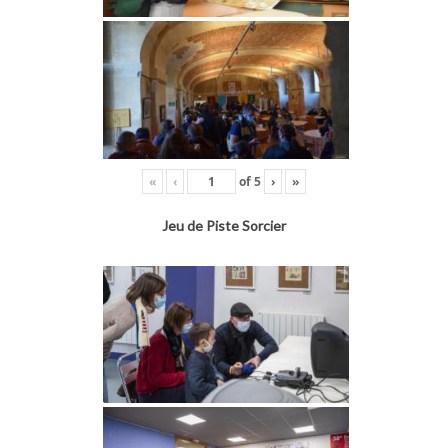
«
‹
of
5
›
»
Jeu de Piste Sorcier