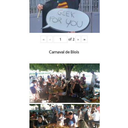
«
‹
of
2
›
»
Carnaval de Blois