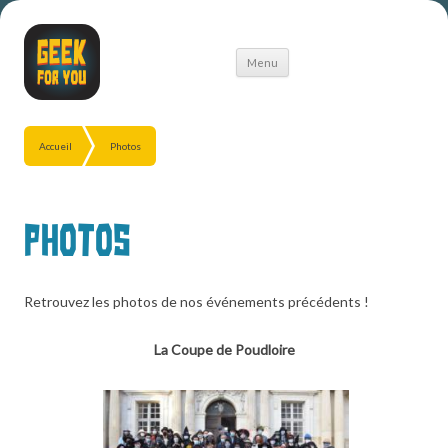
Aller
Menu
au
contenu
Accueil
Photos
Photos
Retrouvez les photos de nos événements précédents !
La Coupe de Poudloire