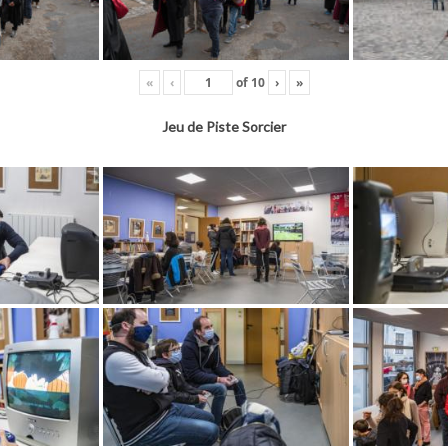
«
‹
of
10
›
»
Jeu de Piste Sorcier