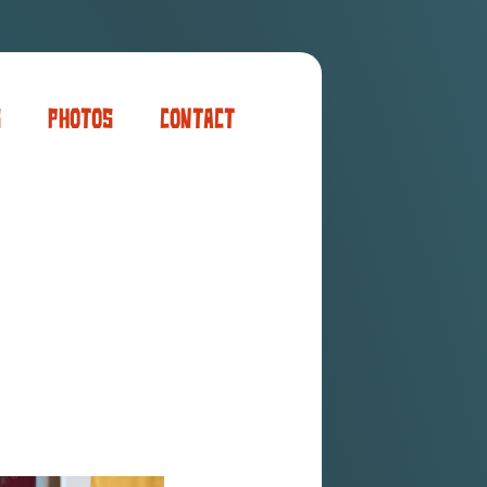
s
Photos
Contact
er
ogaming