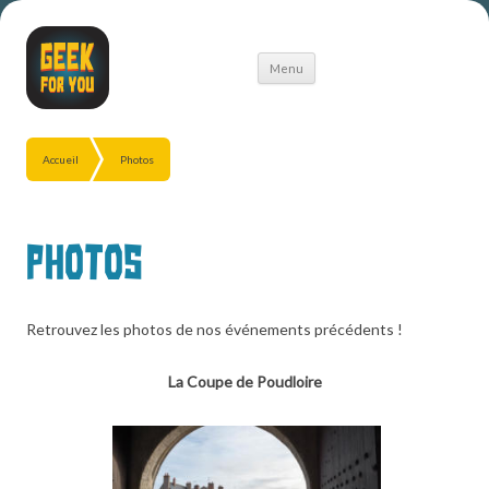
Aller
Menu
au
contenu
Accueil
Photos
Photos
Retrouvez les photos de nos événements précédents !
La Coupe de Poudloire