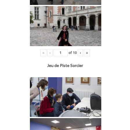
«
‹
of
10
›
»
Jeu de Piste Sorcier