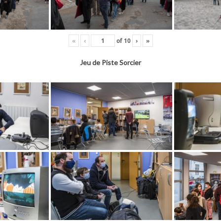
«
‹
of
10
›
»
Jeu de Piste Sorcier