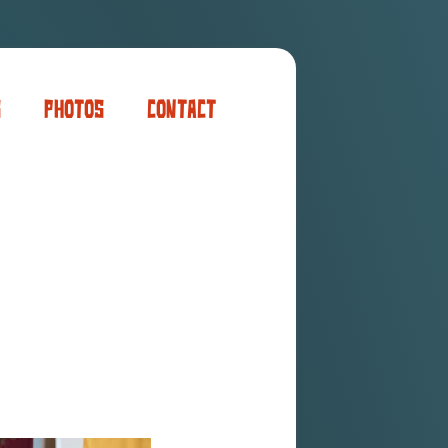
s
Photos
Contact
er
ogaming