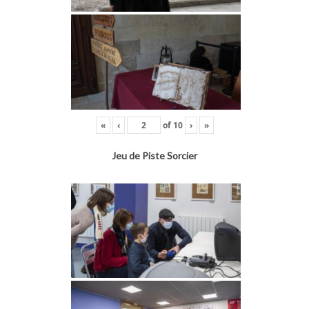
«
‹
of
10
›
»
Jeu de Piste Sorcier