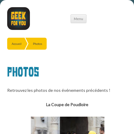
Aller
Menu
au
contenu
Accueil
Photos
Photos
Retrouvez les photos de nos événements précédents !
La Coupe de Poudloire