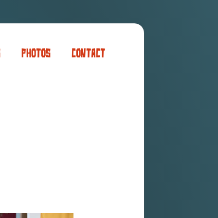
s
Photos
Contact
er
ogaming