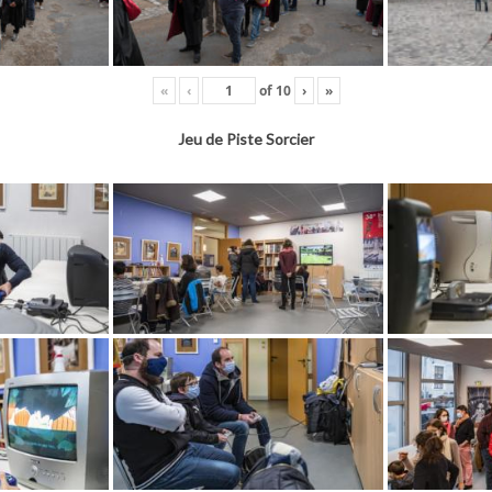
«
‹
of
10
›
»
Jeu de Piste Sorcier