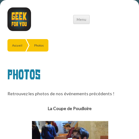
Aller
Menu
au
contenu
Accueil
Photos
Photos
Retrouvez les photos de nos événements précédents !
La Coupe de Poudloire