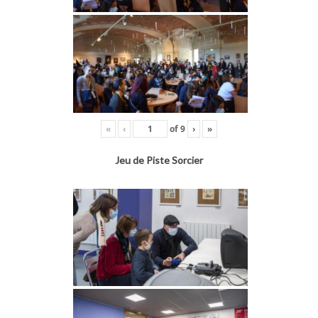
«
‹
of
9
›
»
Jeu de Piste Sorcier