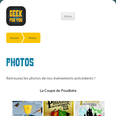
Aller
Menu
au
contenu
Accueil
Photos
Photos
Retrouvez les photos de nos événements précédents !
La Coupe de Poudloire