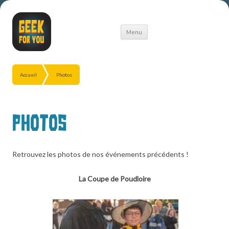
Aller
Menu
au
contenu
Accueil
Photos
Photos
Retrouvez les photos de nos événements précédents !
La Coupe de Poudloire