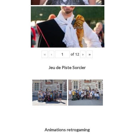
«
‹
of
12
›
»
Jeu de Piste Sorcier
Animations retrogaming