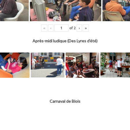
«
‹
of
2
›
»
Après-midi ludique (Des Lyres d’été)
Carnaval de Blois