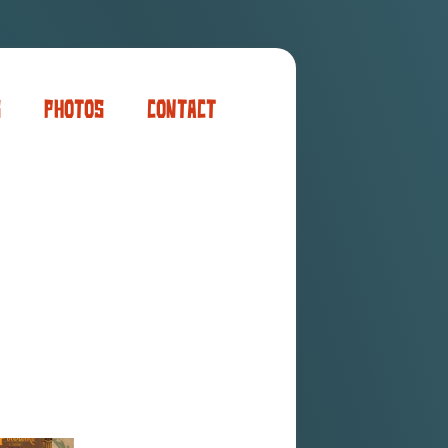
s
Photos
Contact
er
ogaming