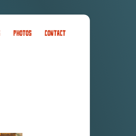
s
Photos
Contact
er
ogaming