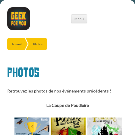
Aller
Menu
au
contenu
Accueil
Photos
Photos
Retrouvez les photos de nos événements précédents !
La Coupe de Poudloire